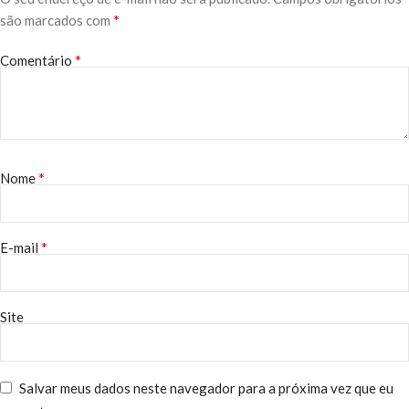
*
são marcados com
*
Comentário
*
Nome
*
E-mail
Site
Salvar meus dados neste navegador para a próxima vez que eu