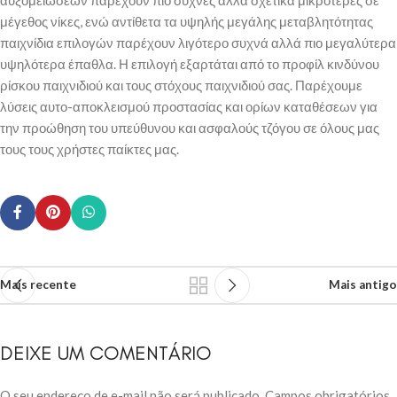
μέγεθος νίκες, ενώ αντίθετα τα υψηλής μεγάλης μεταβλητότητας
παιχνίδια επιλογών παρέχουν λιγότερο συχνά αλλά πιο μεγαλύτερα
υψηλότερα έπαθλα. Η επιλογή εξαρτάται από το προφίλ κινδύνου
ρίσκου παιχνιδιού και τους στόχους παιχνιδιού σας. Παρέχουμε
λύσεις αυτο-αποκλεισμού προστασίας και ορίων καταθέσεων για
την προώθηση του υπεύθυνου και ασφαλούς τζόγου σε όλους μας
τους τους χρήστες παίκτες μας.
Mais recente
Mais antigo
DEIXE UM COMENTÁRIO
O seu endereço de e-mail não será publicado.
Campos obrigatórios