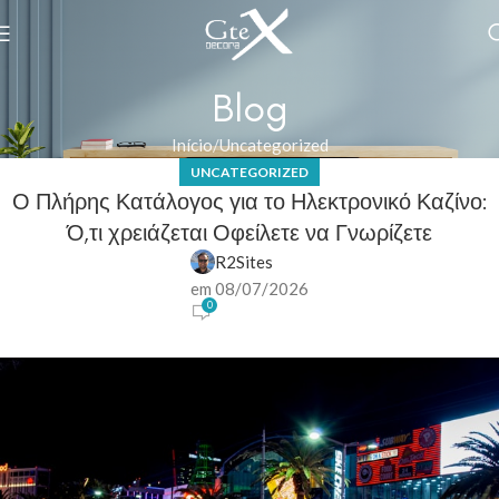
Blog
Início
Uncategorized
UNCATEGORIZED
Ο Πλήρης Κατάλογος για το Ηλεκτρονικό Καζίνο:
Ό,τι χρειάζεται Οφείλετε να Γνωρίζετε
R2Sites
em 08/07/2026
0