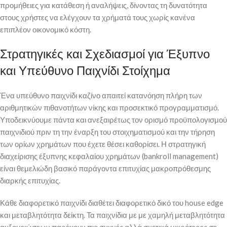
προμήθειες για κατάθεση ή αναλήψεις, δίνοντας τη δυνατότητα
στους χρήστες να ελέγχουν τα χρήματά τους χωρίς κανένα
επιπλέον οικονομικό κόστη.
Στρατηγικές και Σχεδιασμοί για Έξυπνο
και Υπεύθυνο Παιχνίδι Στοίχημα
Ένα υπεύθυνο παιχνίδι καζίνο απαιτεί κατανόηση πλήρη των
αριθμητικών πιθανοτήτων νίκης και προσεκτικό προγραμματισμό.
Υποδεικνύουμε πάντα και ανεξαιρέτως τον ορισμό προϋπολογισμού
παιχνιδιού πριν τη την έναρξη του στοιχηματισμού και την τήρηση
των ορίων χρημάτων που έχετε θέσει καθορίσει. Η στρατηγική
διαχείρισης έξυπνης κεφαλαίου χρημάτων (bankroll management)
είναι θεμελιώδη βασικό παράγοντα επιτυχίας μακροπρόθεσμης
διαρκής επιτυχίας.
Κάθε διαφορετικό παιχνίδι διαθέτει διαφορετικό δικό του house edge
και μεταβλητότητα δείκτη. Τα παιχνίδια με με χαμηλή μεταβλητότητα
αυξομειώσεων παρέχουν πιο συχνές αλλά σχετικά μικρότερες σε