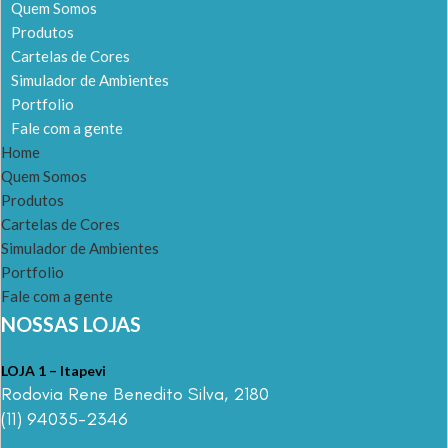
Quem Somos
Produtos
Cartelas de Cores
Simulador de Ambientes
Portfolio
Fale com a gente
Home
Quem Somos
Produtos
Cartelas de Cores
Simulador de Ambientes
Portfolio
Fale com a gente
NOSSAS LOJAS
LOJA 1 – Itapevi
Rodovia Rene Benedito Silva, 2180
(11) 94035-2346