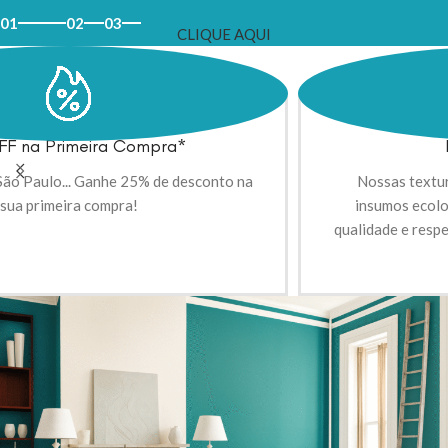
01
02
03
CLIQUE AQUI
Frete Grátis*
Aproveite frete grátis em compras acima de R$ 300,00
na Grande São Paulo! Para outras regiões, entre em
contato e consulte as condições.