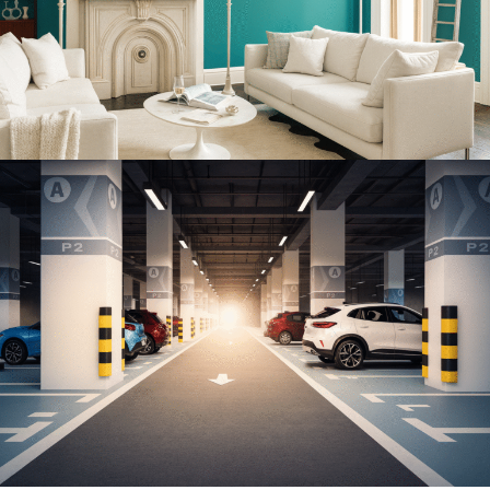
Texturas que
não racham
com o tempo
Explorar Texturas