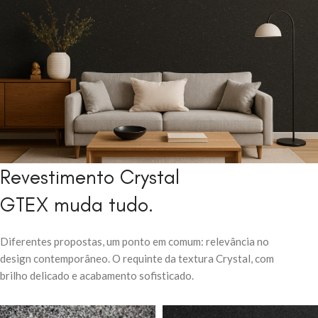
Revestimento Crystal
Descubra o efeito
GTEX muda tudo.
que faz sua parede
brilhar.
Diferentes propostas, um ponto em comum: relevância no
design contemporâneo.
O requinte da textura Crystal, com
EXPLORAR
brilho delicado e acabamento sofisticado.