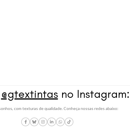
a
@gtextintas
no Instagram:
onhos, com texturas de qualidade. Conheça nossas redes abaixo: