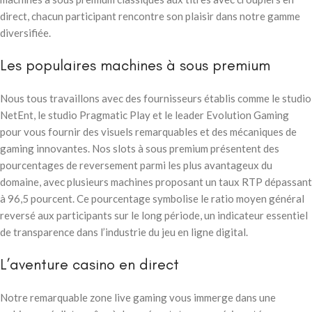
direct, chacun participant rencontre son plaisir dans notre gamme
diversifiée.
Les populaires machines à sous premium
Nous tous travaillons avec des fournisseurs établis comme le studio
NetEnt, le studio Pragmatic Play et le leader Evolution Gaming
pour vous fournir des visuels remarquables et des mécaniques de
gaming innovantes. Nos slots à sous premium présentent des
pourcentages de reversement parmi les plus avantageux du
domaine, avec plusieurs machines proposant un taux RTP dépassant
à 96,5 pourcent. Ce pourcentage symbolise le ratio moyen général
reversé aux participants sur le long période, un indicateur essentiel
de transparence dans l’industrie du jeu en ligne digital.
L’aventure casino en direct
Notre remarquable zone live gaming vous immerge dans une