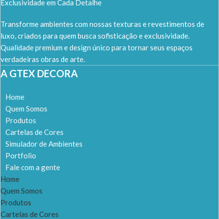
Exclusividade em Cada Detalhe
Transforme ambientes com nossas texturas e revestimentos de
luxo, criados para quem busca sofisticação e exclusividade.
Qualidade premium e design único para tornar seus espaços
verdadeiras obras de arte.
A GTEX DECORA
Home
Quem Somos
Produtos
Cartelas de Cores
Simulador de Ambientes
Portfolio
Fale com a gente
Home
Quem Somos
Produtos
Cartelas de Cores