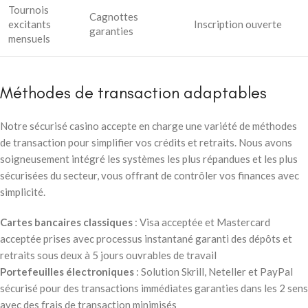
Tournois
Cagnottes
excitants
Inscription ouverte
garanties
mensuels
Méthodes de transaction adaptables
Notre sécurisé casino accepte en charge une variété de méthodes
de transaction pour simplifier vos crédits et retraits. Nous avons
soigneusement intégré les systèmes les plus répandues et les plus
sécurisées du secteur, vous offrant de contrôler vos finances avec
simplicité.
Cartes bancaires classiques
: Visa acceptée et Mastercard
acceptée prises avec processus instantané garanti des dépôts et
retraits sous deux à 5 jours ouvrables de travail
Portefeuilles électroniques
: Solution Skrill, Neteller et PayPal
sécurisé pour des transactions immédiates garanties dans les 2 sens
avec des frais de transaction minimisés