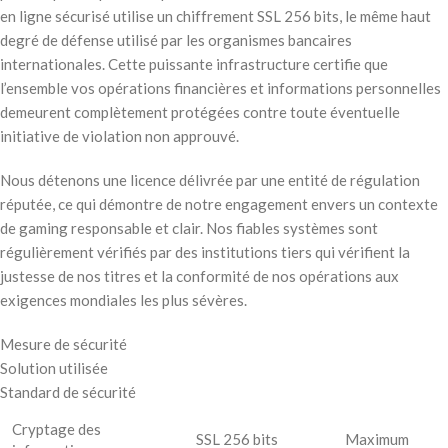
en ligne sécurisé utilise un chiffrement SSL 256 bits, le même haut
degré de défense utilisé par les organismes bancaires
internationales. Cette puissante infrastructure certifie que
l’ensemble vos opérations financières et informations personnelles
demeurent complètement protégées contre toute éventuelle
initiative de violation non approuvé.
Nous détenons une licence délivrée par une entité de régulation
réputée, ce qui démontre de notre engagement envers un contexte
de gaming responsable et clair. Nos fiables systèmes sont
régulièrement vérifiés par des institutions tiers qui vérifient la
justesse de nos titres et la conformité de nos opérations aux
exigences mondiales les plus sévères.
Mesure de sécurité
Solution utilisée
Standard de sécurité
Cryptage des
SSL 256 bits
Maximum