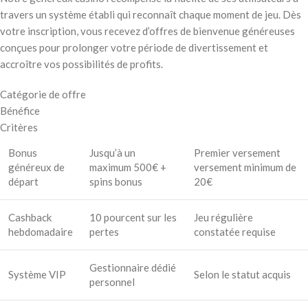
travers un système établi qui reconnaît chaque moment de jeu. Dès
votre inscription, vous recevez d’offres de bienvenue généreuses
conçues pour prolonger votre période de divertissement et
accroître vos possibilités de profits.
Catégorie de offre
Bénéfice
Critères
Bonus
Jusqu’à un
Premier versement
généreux de
maximum 500€ +
versement minimum de
départ
spins bonus
20€
Cashback
10 pourcent sur les
Jeu régulière
hebdomadaire
pertes
constatée requise
Gestionnaire dédié
Système VIP
Selon le statut acquis
personnel