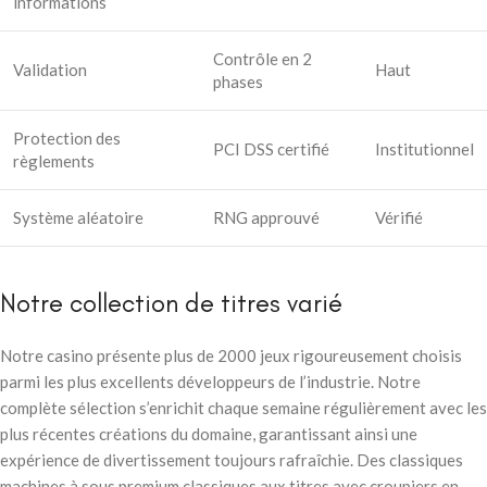
informations
Contrôle en 2
Validation
Haut
phases
Protection des
PCI DSS certifié
Institutionnel
règlements
Système aléatoire
RNG approuvé
Vérifié
Notre collection de titres varié
Notre casino présente plus de 2000 jeux rigoureusement choisis
parmi les plus excellents développeurs de l’industrie. Notre
complète sélection s’enrichit chaque semaine régulièrement avec les
plus récentes créations du domaine, garantissant ainsi une
expérience de divertissement toujours rafraîchie. Des classiques
machines à sous premium classiques aux titres avec croupiers en