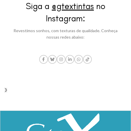
Siga a
@gtextintas
no
Instagram:
Revestimos sonhos, com texturas de qualidade. Conheça
nossas redes abaixo: