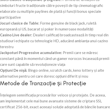
simboluri fructe tradiționale către povești de tip cinematografic
elaborate cu multiple paylines de plată și funcții bonus speciale
participative
Jocuri clasice de Table:
Forme genuine de black jack, ruletă
europeană și US, bacarat și poker în numeroase modalități
Casino Live dealer:
Dealeri calificați broadcastează în timp real din
studiouri echipate cu tehnologie HD, aducând ambianța unui cazino
terestru
Jackpoturi Progressive acumulative:
Premii care se măresc
constant până în momentul când un gamer norocos încasează premii
care sunt capabile să revoluționeze viața
Opțiuni De nișă:
Bingo online, scratch cards, keno lottery și alte
alternative pentru cei care doresc opțiuni diferit și nou
Metode de Tranzacție și Protecție
Înțelegem semnificația procesărilor veloce și protejate. De aceea,
am implementat cele mai bune avansate sisteme de criptare SSL
certificat 256-bit, exact aceeași soluție adoptată de băncile bancare