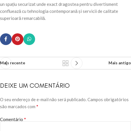
un spațiu securizat unde exact dragostea pentru divertisment
confluează cu tehnologia contemporană și servicii de calitate
superioară remarcabilă.
Mais recente
Mais antigo
DEIXE UM COMENTÁRIO
O seu endereço de e-mail não será publicado.
Campos obrigatórios
*
são marcados com
*
Comentário