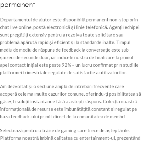
permanent
Departamentul de ajutor este disponibilă permanent non-stop prin
chat live online, poștă electronică și linie telefonică. Agenții echipei
sunt pregătiți extensiv pentru a rezolva toate solicitare sau
problemă apărută rapid și eficient și la standarde înalte. Timpul
mediu de mediu de răspuns de feedback la conversație este sub
șaizeci de secunde doar, iar indicele nostru de finalizare la primul
apel contact inițial este peste 92% – un lucru confirmat prin studiile
platformei trimestriale regulate de satisfacție a utilizatorilor.
Am dezvoltat și o secțiune amplă de întrebări frecvente care
acoperă cele mai multe cazurilor comune, oferindu-ți posibilitatea să
găsești soluții instantanee fără a aștepți răspuns. Colecția noastră
informațională de resurse este îmbunătățită constant și regulat pe
baza feedback-ului primit direct de la comunitatea de membri.
Selectează pentru o trăire de gaming care trece de așteptările.
Platforma noastră îmbină calitatea cu entertainment-ul, prezentând