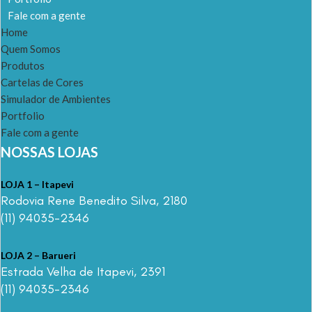
Fale com a gente
Home
Quem Somos
Produtos
Cartelas de Cores
Simulador de Ambientes
Portfolio
Fale com a gente
NOSSAS LOJAS
LOJA 1 – Itapevi
Rodovia Rene Benedito Silva, 2180
(11) 94035-2346
LOJA 2 – Barueri
Estrada Velha de Itapevi, 2391
(11) 94035-2346