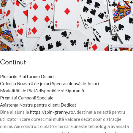
Conținut
Plusurile Platformei De aici
Colecția Noastră de jocuri Spectaculoasă de Jocuri
Modalități de Plată disponibile și Siguranță
Premii și Campanii Speciale
Asistența Nostru pentru clienți Dedicat
Bine ai ajuns la
https://spin-granny.ro/
, destinația selectă pentru
utilizatorii care doresc mai multă valoare decât doar distracție
online. Am construit o platformă care unește tehnologia avansată