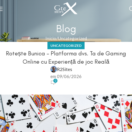
Blog
Início
Uncategorized
UNCATEGORIZED
Rotește Bunica – Platforma dvs. Ta de Gaming
Online cu Experiență de joc Reală
R2Sites
em 09/06/2026
0