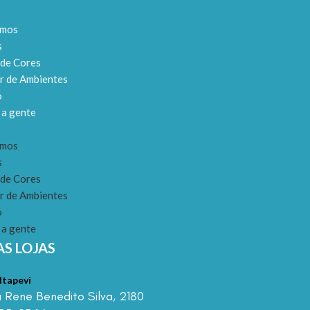
omos
s
 de Cores
r de Ambientes
o
 a gente
omos
s
 de Cores
r de Ambientes
o
 a gente
S LOJAS
Itapevi
 Rene Benedito Silva, 2180