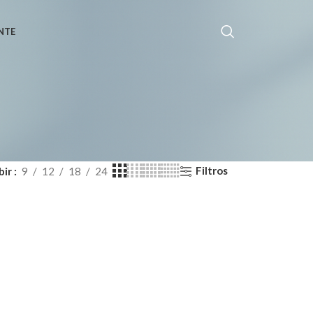
NTE
Filtros
bir
9
12
18
24