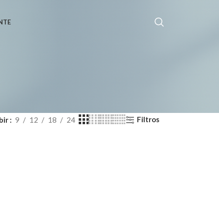
NTE
Filtros
bir
9
12
18
24