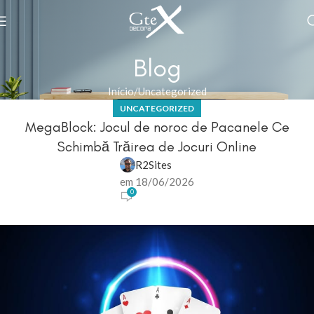
Blog
Início
Uncategorized
UNCATEGORIZED
MegaBlock: Jocul de noroc de Pacanele Ce
Schimbă Trăirea de Jocuri Online
R2Sites
em 18/06/2026
0