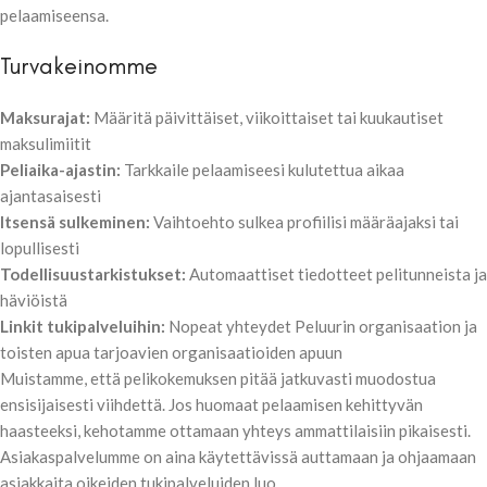
pelaamiseensa.
Turvakeinomme
Maksurajat:
Määritä päivittäiset, viikoittaiset tai kuukautiset
maksulimiitit
Peliaika-ajastin:
Tarkkaile pelaamiseesi kulutettua aikaa
ajantasaisesti
Itsensä sulkeminen:
Vaihtoehto sulkea profiilisi määräajaksi tai
lopullisesti
Todellisuustarkistukset:
Automaattiset tiedotteet pelitunneista ja
häviöistä
Linkit tukipalveluihin:
Nopeat yhteydet Peluurin organisaation ja
toisten apua tarjoavien organisaatioiden apuun
Muistamme, että pelikokemuksen pitää jatkuvasti muodostua
ensisijaisesti viihdettä. Jos huomaat pelaamisen kehittyvän
haasteeksi, kehotamme ottamaan yhteys ammattilaisiin pikaisesti.
Asiakaspalvelumme on aina käytettävissä auttamaan ja ohjaamaan
asiakkaita oikeiden tukipalveluiden luo.