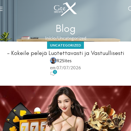
Blog
Início
Uncategorized
UNCATEGORIZED
– Kokeile pelejä Luotettavasti ja Vastuullisesti
R2Sites
em 07/07/2026
0