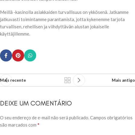
Meillä -kasinolla asiakkaiden turvallisuus on ykkösenä. Jatkamme
jatkuvasti toimintamme parantamista, jotta kykenemme tarjota
turvallisen, rehellisen ja viihdyttävän alustan jokaiselle
käyttäjillemme.
Mais recente
Mais antigo
DEIXE UM COMENTÁRIO
O seu endereço de e-mail não será publicado.
Campos obrigatórios
*
são marcados com