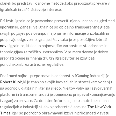
članek bo predstavil osnovne metode, kako prepoznati prevare v
igralnicah in zaščititi svoje interese.
Pri izbiri igralnice je pomembno preveriti njeno licenco in ugled med
uporabniki. Zanesljive igralnice so običajno transparentne glede
svojih pogojev poslovanja, imajo jasne informacije o izplačilih in
podpirajo odgovorno igranje. Prav tako je priporočljivo izbrati
nove igralnice
, ki sledijo najnovejšim varnostnim standardom in
tehnologijam za zaščito uporabnikov. V primeru dvoma je dobro
prebrati ocene in mnenja drugih igralcev ter se izogibati
ponudnikom brez ustrezne regulative.
Ena izmed najbolj prepoznavnih osebnosti v iGaming industriji je
Robert Kuok
, ki je znan po svojih inovacijah in strateškem vodenju
na področju digitalnih iger na srečo. Njegov vpliv na razvoj varnih
platform in transparentnosti je pomembno prispeval k zmanjševanju
tveganj za prevare. Za dodatne informacije o trenutnih trendih in
regulacijah v industriji si lahko preberete članek na
The New York
Times
, kjer so podrobno obravnavani izzivi in priložnosti v svetu