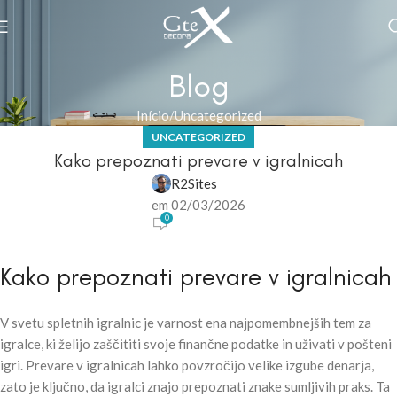
Blog
Início
Uncategorized
UNCATEGORIZED
Kako prepoznati prevare v igralnicah
R2Sites
em 02/03/2026
0
Kako prepoznati prevare v igralnicah
V svetu spletnih igralnic je varnost ena najpomembnejših tem za
igralce, ki želijo zaščititi svoje finančne podatke in uživati v pošteni
igri. Prevare v igralnicah lahko povzročijo velike izgube denarja,
zato je ključno, da igralci znajo prepoznati znake sumljivih praks. Ta