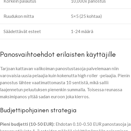
Korkein palautus
10,000x panostus
Ruudukon mitta
5×5 (25 kohtaa)
Säädettävät esteet
1-24 määrä
Panosvaihtoehdot erilaisten käyttäjille
Tarjoan kattavan valikoiman panostustasoja palvelemaan niin
varovaisia uusia pelaajia kuin kokenutta high roller -pelaajia. Pienin
panostus lähtee vaatimattomasta 10 sentistä, mikä sallii
laajennetun peluutuksen pienenkin summalla. Toisessa reunassa
maksimipanos yltää sadan euroon joka kierros.
Budjettipohjainen strategia
Pieni budjetti (10-50 EUR):
Ehdotan 0.10-0.50 EUR panostasoja ja