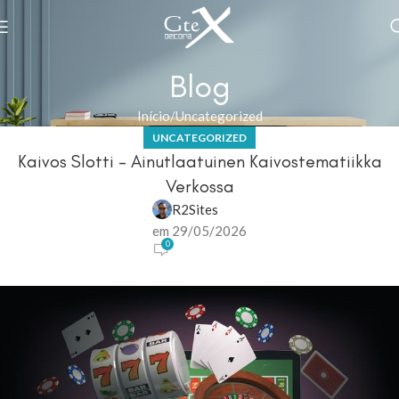
Blog
Início
Uncategorized
UNCATEGORIZED
Kaivos Slotti – Ainutlaatuinen Kaivostematiikka
Verkossa
R2Sites
em 29/05/2026
0