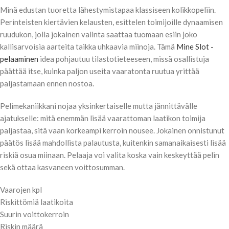
Minä edustan tuoretta lähestymistapaa klassiseen kolikkopeliin.
Perinteisten kiertävien kelausten, esittelen toimijoille dynaamisen
ruudukon, jolla jokainen valinta saattaa tuomaan esiin joko
kallisarvoisia aarteita taikka uhkaavia miinoja. Tämä
Mine Slot -
pelaaminen
idea pohjautuu tilastotieteeseen, missä osallistuja
päättää itse, kuinka paljon useita vaaratonta ruutua yrittää
paljastamaan ennen nostoa.
Pelimekaniikkani nojaa yksinkertaiselle mutta jännittävälle
ajatukselle: mitä enemmän lisää vaarattoman laatikon toimija
paljastaa, sitä vaan korkeampi kerroin nousee. Jokainen onnistunut
päätös lisää mahdollista palautusta, kuitenkin samanaikaisesti lisää
riskiä osua miinaan. Pelaaja voi valita koska vain keskeyttää pelin
sekä ottaa kasvaneen voittosumman.
Vaarojen kpl
Riskittömiä laatikoita
Suurin voittokerroin
Riskin määrä