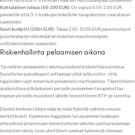
konservatiivista 1-3 esteiden määrää riskittömämpään pelaamisen
Kohtalainen talous (50-200 EUR):
On sopiva 0.50-2.00 EUR
panoksille että 3-5 loukkujen kokeilulle tasapainoisen vaaratason
saamiseksi
Suuri budjetti (200+ EUR):
Takaa 2.00-10.00 EUR panostustasot
ja korkeampien miinamäärien kokeilun massiivisempien
voittokertoimien saamiseksi
Riskienhallinta pelaamisen aikana
Turvallinen pelaaminen rakentuu keskeistä käytettäessä minua.
Suosittelen painokkaasti laittamaan yhtä lailla voitto- että
tappioiden rajat ennen kuin pelaamista starttaamista. Tilastollisesti
analysoituna pitkäaikaisen periodin pelaaminen tasapainottaa
nopean periodin muutokset lähelle teoreettiseen RTP-prosenttia.
Etenkin korkean riskien määrän määrityksillä vaihtelu nousee
merkittävästi. Kymmenen kappaleen tai useamman loukkujen
yhteydessä pelatessaan menestymisten aikoina saattaa kulumaan
monia kierroksia, tosin yksittäiset summat kykenevät olemaan