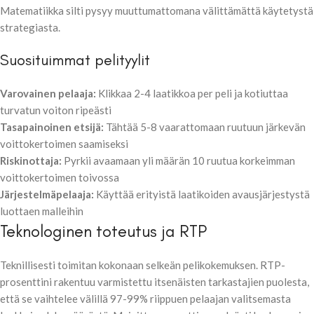
Matematiikka silti pysyy muuttumattomana välittämättä käytetystä
strategiasta.
Suosituimmat pelityylit
Varovainen pelaaja:
Klikkaa 2-4 laatikkoa per peli ja kotiuttaa
turvatun voiton ripeästi
Tasapainoinen etsijä:
Tähtää 5-8 vaarattomaan ruutuun järkevän
voittokertoimen saamiseksi
Riskinottaja:
Pyrkii avaamaan yli määrän 10 ruutua korkeimman
voittokertoimen toivossa
Järjestelmäpelaaja:
Käyttää erityistä laatikoiden avausjärjestystä
luottaen malleihin
Teknologinen toteutus ja RTP
Teknillisesti toimitan kokonaan selkeän pelikokemuksen. RTP-
prosenttini rakentuu varmistettu itsenäisten tarkastajien puolesta,
että se vaihtelee välillä 97-99% riippuen pelaajan valitsemasta