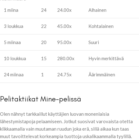
1 miina
24
24.00x
Alhainen
3 loukkua
22
45.00x
Kohtalainen
5 miinaa
20
95.00x
Suuri
10 loukkua
15
280.00x
Hyvin merkittävä
24 miinaa
1
24.75x
Äärimmäinen
Pelitaktiikat Mine-pelissä
Olen nähnyt tarkkaillut käyttäjien luovan monenlaisia
lähestymistapoja pelaamiseen. Jotkut suosivat varovaista otetta
klikkaamalla vain muutaman ruudun joka erä, sillä aikaa kun taas
muut tavoittelevat korkeampia tuottoja uskalikaammalla tyylillä.