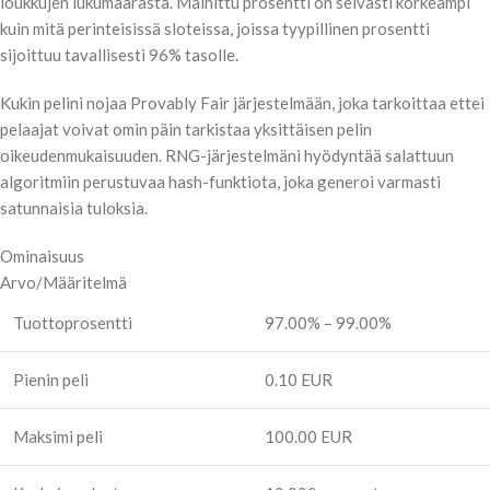
loukkujen lukumäärästä. Mainittu prosentti on selvästi korkeampi
kuin mitä perinteisissä sloteissa, joissa tyypillinen prosentti
sijoittuu tavallisesti 96% tasolle.
Kukin pelini nojaa Provably Fair järjestelmään, joka tarkoittaa ettei
pelaajat voivat omin päin tarkistaa yksittäisen pelin
oikeudenmukaisuuden. RNG-järjestelmäni hyödyntää salattuun
algoritmiin perustuvaa hash-funktiota, joka generoi varmasti
satunnaisia tuloksia.
Ominaisuus
Arvo/Määritelmä
Tuottoprosentti
97.00% – 99.00%
Pienin peli
0.10 EUR
Maksimi peli
100.00 EUR