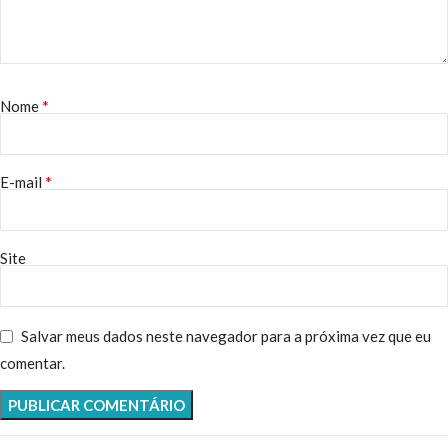
*
Nome
*
E-mail
Site
Salvar meus dados neste navegador para a próxima vez que eu
comentar.