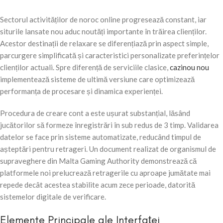
Sectorul activităților de noroc online progresează constant, iar
siturile lansate nou aduc noutăți importante în trăirea clienților.
Acestor destinații de relaxare se diferențiază prin aspect simple,
parcurgere simplificată și caracteristici personalizate preferințelor
clienților actuali. Spre diferență de serviciile clasice,
cazinou nou
implementează sisteme de ultimă versiune care optimizează
performanța de procesare și dinamica experienței.
Procedura de creare cont a este ușurat substanțial, lăsând
jucătorilor să formeze înregistrări în sub redus de 3 timp. Validarea
datelor se face prin sisteme automatizate, reducând timpul de
așteptări pentru retrageri. Un document realizat de organismul de
supraveghere din Malta Gaming Authority demonstrează că
platformele noi prelucrează retragerile cu aproape jumătate mai
repede decât acestea stabilite acum zece perioade, datorită
sistemelor digitale de verificare.
Elemente Principale ale Interfaței