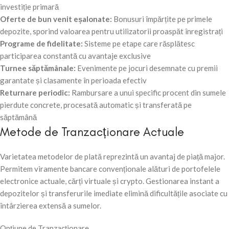
investiție primară
Oferte de bun venit eșalonate:
Bonusuri împărțite pe primele
depozite, sporind valoarea pentru utilizatorii proaspăt înregistrați
Programe de fidelitate:
Sisteme pe etape care răsplătesc
participarea constantă cu avantaje exclusive
Turnee săptămânale:
Evenimente pe jocuri desemnate cu premii
garantate și clasamente în perioada efectiv
Returnare periodic:
Rambursare a unui specific procent din sumele
pierdute concrete, procesată automatic și transferată pe
săptămână
Metode de Tranzacționare Actuale
Varietatea metodelor de plată reprezintă un avantaj de piață major.
Permitem viramente bancare convenționale alături de portofelele
electronice actuale, cărți virtuale și crypto. Gestionarea instant a
depozitelor și transferurile imediate elimină dificultățile asociate cu
întârzierea extensă a sumelor.
Opțiune de Tranzacționare