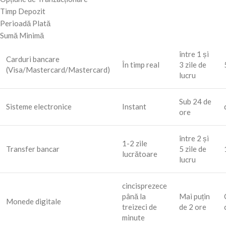
Timp Depozit
Perioadă Plată
Sumă Minimă
între 1 și
Carduri bancare
În timp real
3 zile de
(Visa/Mastercard/Mastercard)
lucru
Sub 24 de
Sisteme electronice
Instant
ore
între 2 și
1-2 zile
Transfer bancar
5 zile de
lucrătoare
lucru
cincisprezece
până la
Mai puțin
Monede digitale
treizeci de
de 2 ore
minute