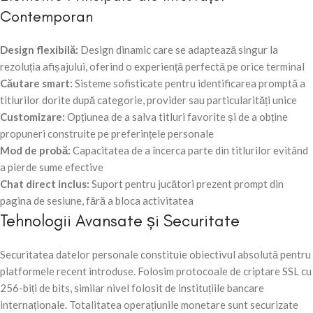
Contemporan
Design flexibilă:
Design dinamic care se adaptează singur la
rezoluția afișajului, oferind o experiență perfectă pe orice terminal
Căutare smart:
Sisteme sofisticate pentru identificarea promptă a
titlurilor dorite după categorie, provider sau particularități unice
Customizare:
Opțiunea de a salva titluri favorite și de a obține
propuneri construite pe preferințele personale
Mod de probă:
Capacitatea de a încerca parte din titlurilor evitând
a pierde sume efective
Chat direct inclus:
Suport pentru jucători prezent prompt din
pagina de sesiune, fără a bloca activitatea
Tehnologii Avansate și Securitate
Securitatea datelor personale constituie obiectivul absolută pentru
platformele recent introduse. Folosim protocoale de criptare SSL cu
256-biți de bits, similar nivel folosit de instituțiile bancare
internaționale. Totalitatea operațiunile monetare sunt securizate