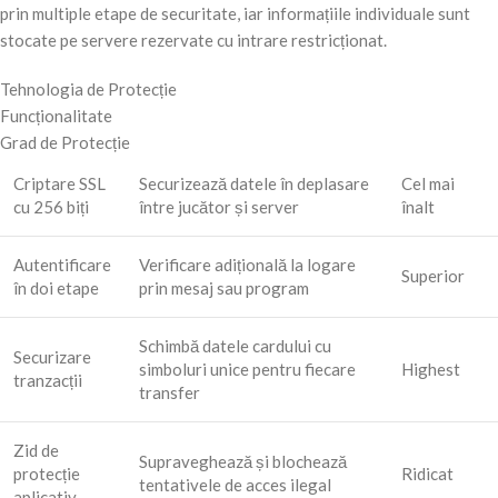
prin multiple etape de securitate, iar informațiile individuale sunt
stocate pe servere rezervate cu intrare restricționat.
Tehnologia de Protecție
Funcționalitate
Grad de Protecție
Criptare SSL
Securizează datele în deplasare
Cel mai
cu 256 biți
între jucător și server
înalt
Autentificare
Verificare adițională la logare
Superior
în doi etape
prin mesaj sau program
Schimbă datele cardului cu
Securizare
simboluri unice pentru fiecare
Highest
tranzacții
transfer
Zid de
Supraveghează și blochează
protecție
Ridicat
tentativele de acces ilegal
aplicativ