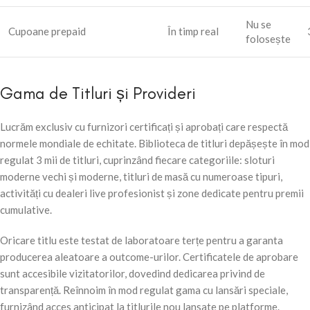
Nu se
Cupoane prepaid
În timp real
folosește
Gama de Titluri și Provideri
Lucrăm exclusiv cu furnizori certificați și aprobați care respectă
normele mondiale de echitate. Biblioteca de titluri depășește în mod
regulat 3 mii de titluri, cuprinzând fiecare categoriile: sloturi
moderne vechi și moderne, titluri de masă cu numeroase tipuri,
activități cu dealeri live profesionist și zone dedicate pentru premii
cumulative.
Oricare titlu este testat de laboratoare terțe pentru a garanta
producerea aleatoare a outcome-urilor. Certificatele de aprobare
sunt accesibile vizitatorilor, dovedind dedicarea privind de
transparență. Reînnoim în mod regulat gama cu lansări speciale,
furnizând acces anticipat la titlurile nou lansate pe platforme.