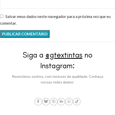
Salvar meus dados neste navegador para a próxima vez que eu
comentar.
Siga a
@gtextintas
no
Instagram:
Revestimos sonhos, com texturas de qualidade. Conheça
nossas redes abaixo: