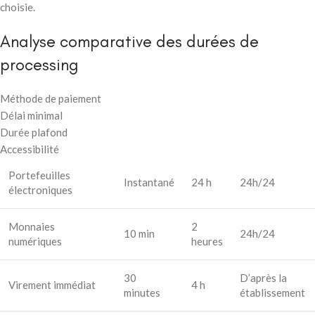
choisie.
Analyse comparative des durées de
processing
Méthode de paiement
Délai minimal
Durée plafond
Accessibilité
Portefeuilles
Instantané
24 h
24h/24
électroniques
Monnaies
2
10 min
24h/24
numériques
heures
30
D’après la
Virement immédiat
4 h
minutes
établissement