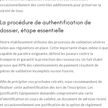
occasionnellement des contrôles additionnels pour préserver la
sûreté de tous.
La procédure de authentification de
dossier, étape essentielle
Notre établissement utilisons des processus de validation sévères
selon aux régulations en place. Cette importante étape, même si que
capable de paraître exigeante, défend les joueurs contre la
tromperie et garantit la protection des ressources. Un fait établi
prouve que 89% des ralentissements de paiement résultent de
pièces de validation incomplets ou non fournis.
Afin de précipiter vos prochains retraits, nous recommandons de
finaliser cette authentification dès lors de l’inscription. Les
justificatifs typiquement demandés comprennent une carte
d’identification en cours de validité, un document de adresse récent
et occasionnellement une justification de la option de règlement