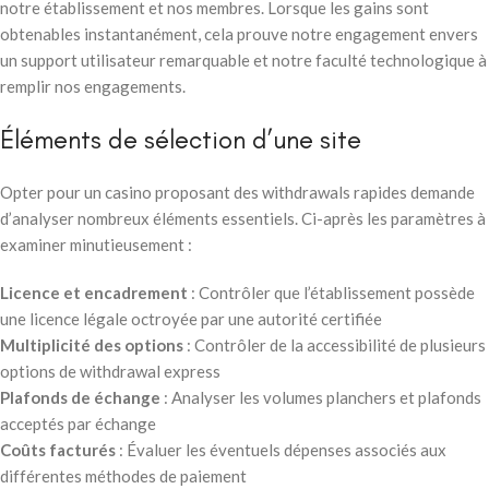
notre établissement et nos membres. Lorsque les gains sont
obtenables instantanément, cela prouve notre engagement envers
un support utilisateur remarquable et notre faculté technologique à
remplir nos engagements.
Éléments de sélection d’une site
Opter pour un casino proposant des withdrawals rapides demande
d’analyser nombreux éléments essentiels. Ci-après les paramètres à
examiner minutieusement :
Licence et encadrement
: Contrôler que l’établissement possède
une licence légale octroyée par une autorité certifiée
Multiplicité des options
: Contrôler de la accessibilité de plusieurs
options de withdrawal express
Plafonds de échange
: Analyser les volumes planchers et plafonds
acceptés par échange
Coûts facturés
: Évaluer les éventuels dépenses associés aux
différentes méthodes de paiement