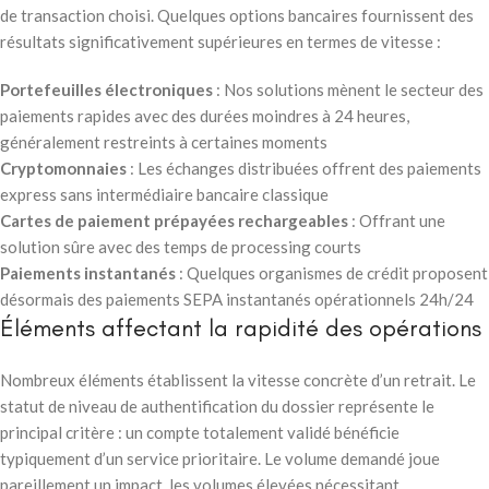
de transaction choisi. Quelques options bancaires fournissent des
résultats significativement supérieures en termes de vitesse :
Portefeuilles électroniques
: Nos solutions mènent le secteur des
paiements rapides avec des durées moindres à 24 heures,
généralement restreints à certaines moments
Cryptomonnaies
: Les échanges distribuées offrent des paiements
express sans intermédiaire bancaire classique
Cartes de paiement prépayées rechargeables
: Offrant une
solution sûre avec des temps de processing courts
Paiements instantanés
: Quelques organismes de crédit proposent
désormais des paiements SEPA instantanés opérationnels 24h/24
Éléments affectant la rapidité des opérations
Nombreux éléments établissent la vitesse concrète d’un retrait. Le
statut de niveau de authentification du dossier représente le
principal critère : un compte totalement validé bénéficie
typiquement d’un service prioritaire. Le volume demandé joue
pareillement un impact, les volumes élevées nécessitant