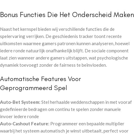
Bonus Functies Die Het Onderscheid Maken
Naast het kernspel bieden wij verschillende functies die de
spelervaring verrijken. De geschiedenis tracker toont recente
uitkomsten waarmee gamers patronen kunnen analyseren, hoewel
iedere ronde natuurlijk onafhankelijk blijft. De sociale component
laat zien wanneer andere gamers uitstappen, wat psychologische
dynamiek toevoegt zonder de fairness te beïnvloeden.
Automatische Features Voor
Geprogrammeerd Spel
Auto-Bet Systeem:
Stel herhaalde weddenschappen in met vooraf
gedefinieerde bedragen om continu te spelen zonder manuele
invoer iedere ronde
Auto-Cashout Feature:
Programmeer een bepaalde multiplier
waarbij het systeem automatisch je winst uitbetaalt, perfect voor