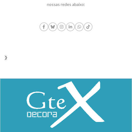
nossas redes abaixo: