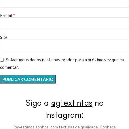
*
E-mail
Site
Salvar meus dados neste navegador para a próxima vez que eu
comentar.
Siga a
@gtextintas
no
Instagram:
Revestimos sonhos, com texturas de qualidade. Conheça