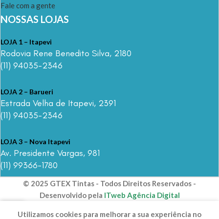
Fale com a gente
NOSSAS LOJAS
LOJA 1 – Itapevi
Rodovia Rene Benedito Silva, 2180
(11) 94035-2346
LOJA 2 – Barueri
Estrada Velha de Itapevi, 2391
(11) 94035-2346
LOJA 3 – Nova Itapevi
Av. Presidente Vargas, 981
(11) 99366-1780
© 2025 GTEX Tintas - Todos Direitos Reservados -
Desenvolvido pela
ITweb Agência Digital
Utilizamos cookies para melhorar a sua experiência no