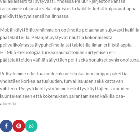
väliaikaisesti tai pysyvästi. Yhdessä Peluuri-järjestön kanssa
tarjoamme ohjausta sekä ohjeistusta kaikille, ketkä kaipaavat apua
pelikäyttäytymisensä hallinnassa.
Mobiilikäyttöliittymämme on optimoitu pelaamaan sujuvasti kaikilla
päätelaitteilla. Pelaajat pystyvät nauttia kokonaisesta
pelivalikoimasta älypuhelimella tai tabletilla ilman erillistä appia.
HTML5-teknologia turvaa saumattoman siirtymisen eri
päätelaitteiden välillä säilyttäen pelit sekä bonukset synkronoituna.
Pelitalomme edustaa modernin verkkokasinon huippu pakettia
yhdistäen korkealaatusiuuden, turvallisuuden sekä kattavan
viihteen. Pysyvä kehitystyömme keskittyy käyttäjien tarpeiden
kuuntelemiseen että kokemuksen parantamiseen kaikilla osa-
alueella.