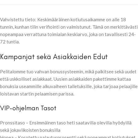
Vahvistettu tieto: Keskimääräinen kotiutusaikamme on alle 18
tunnin, kunhan tilin verifiointi on valmistunut. Tämä on merkittävästi
nopeampaa verrattuna toimialan keskiarvo, joka on tavallisesti 24-
72 tuntia.
Kampanjat sekä Asiakkaiden Edut
Pelitalomme tuo vahvan bonussysteemin, mikä palkitsee sekä uudet
että uskkolliset asiakkaat. Uusien asiakkaiden pakettimme kattaa
bonuksia useammille alkuvaiheen talletuksille, joka tarjoaa pelaajille
loistavan startin pelaamisen parissa.
VIP-ohjelman Tasot
Pronssitaso – Ensimmäinen taso heti saatavilla olevilla hyödyillä
sekä jokaviikoisten bonuksilla
Hopea – Korotettu palautusprosentti sekä nopeammat kotiutukset