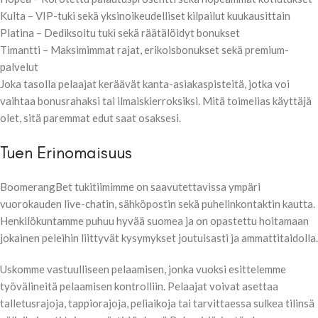
Kulta – VIP-tuki sekä yksinoikeudelliset kilpailut kuukausittain
Platina – Dediksoitu tuki sekä räätälöidyt bonukset
Timantti – Maksimimmat rajat, erikoisbonukset sekä premium-
palvelut
Joka tasolla pelaajat keräävät kanta-asiakaspisteitä, jotka voi
vaihtaa bonusrahaksi tai ilmaiskierroksiksi. Mitä toimelias käyttäjä
olet, sitä paremmat edut saat osaksesi.
Tuen Erinomaisuus
BoomerangBet tukitiimimme on saavutettavissa ympäri
vuorokauden live-chatin, sähköpostin sekä puhelinkontaktin kautta.
Henkilökuntamme puhuu hyvää suomea ja on opastettu hoitamaan
jokainen peleihin liittyvät kysymykset joutuisasti ja ammattitaidolla.
Uskomme vastuulliseen pelaamisen, jonka vuoksi esittelemme
työvälineitä pelaamisen kontrolliin. Pelaajat voivat asettaa
talletusrajoja, tappiorajoja, peliaikoja tai tarvittaessa sulkea tilinsä