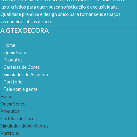
luxo, criados para quem busca sofisticação e exclusividade.
Qualidade premium e design único para tornar seus espaços
verdadeiras obras de arte.
A GTEX DECORA
Home
Quem Somos
Produtos
Cartelas de Cores
Simulador de Ambientes
Portfolio
Fale com a gente
Home
Quem Somos
Produtos
Cartelas de Cores
Simulador de Ambientes
Portfolio