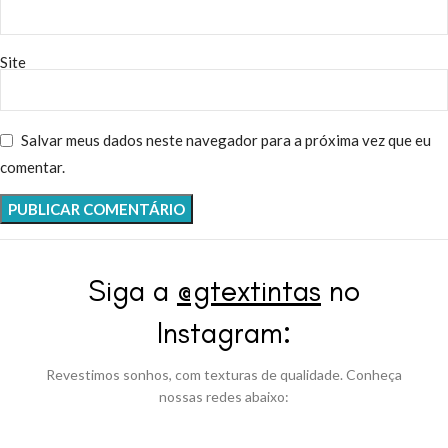
Site
Salvar meus dados neste navegador para a próxima vez que eu
comentar.
Siga a
@gtextintas
no
Instagram:
Revestimos sonhos, com texturas de qualidade. Conheça
nossas redes abaixo: