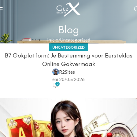
Blog
Início
Uncategorized
UNCATEGORIZED
B7 Gokplatform: Je Bestemming voor Eersteklas
Online Gokvermaak
R2Sites
em 20/05/2026
0