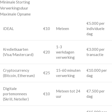
Minimale Storting
Verwerkingsduur
Maximale Opname
€5.000 per
iDEAL
€10
Meteen
individuele
dag
1-3
Kredietkaarten
€3.000 per
€20
werkdagen
(Visa/Mastercard)
transactie
verwerking
Cryptocurrency
15-60 minuten
€10.000 per
€25
(Bitcoin, Ethereum)
verwerking
dag
Digitale
Meteen tot 24
€7.500 per
portemonnees
€10
uur
dag
(Skrill, Neteller)