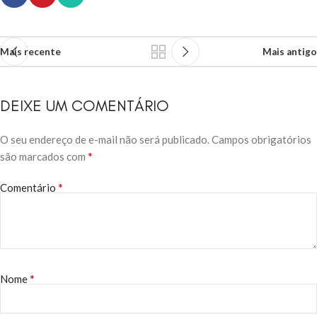
Mais recente
Mais antigo
DEIXE UM COMENTÁRIO
O seu endereço de e-mail não será publicado.
Campos obrigatórios
*
são marcados com
*
Comentário
*
Nome