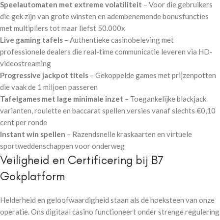
Speelautomaten met extreme volatiliteit
– Voor die gebruikers
die gek zijn van grote winsten en adembenemende bonusfuncties
met multipliers tot maar liefst 50.000x
Live gaming tafels
– Authentieke casinobeleving met
professionele dealers die real-time communicatie leveren via HD-
videostreaming
Progressive jackpot titels
– Gekoppelde games met prijzenpotten
die vaak de 1 miljoen passeren
Tafelgames met lage minimale inzet
– Toegankelijke blackjack
varianten, roulette en baccarat spellen versies vanaf slechts €0,10
cent per ronde
Instant win spellen
– Razendsnelle kraskaarten en virtuele
sportweddenschappen voor onderweg
Veiligheid en Certificering bij B7
Gokplatform
Helderheid en geloofwaardigheid staan als de hoeksteen van onze
operatie. Ons digitaal casino functioneert onder strenge regulering