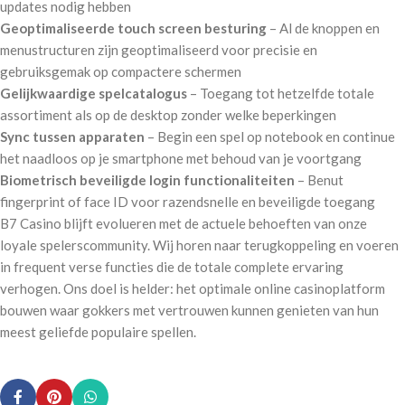
updates nodig hebben
Geoptimaliseerde touch screen besturing
– Al de knoppen en
menustructuren zijn geoptimaliseerd voor precisie en
gebruiksgemak op compactere schermen
Gelijkwaardige spelcatalogus
– Toegang tot hetzelfde totale
assortiment als op de desktop zonder welke beperkingen
Sync tussen apparaten
– Begin een spel op notebook en continue
het naadloos op je smartphone met behoud van je voortgang
Biometrisch beveiligde login functionaliteiten
– Benut
fingerprint of face ID voor razendsnelle en beveiligde toegang
B7 Casino blijft evolueren met de actuele behoeften van onze
loyale spelerscommunity. Wij horen naar terugkoppeling en voeren
in frequent verse functies die de totale complete ervaring
verhogen. Ons doel is helder: het optimale online casinoplatform
bouwen waar gokkers met vertrouwen kunnen genieten van hun
meest geliefde populaire spellen.