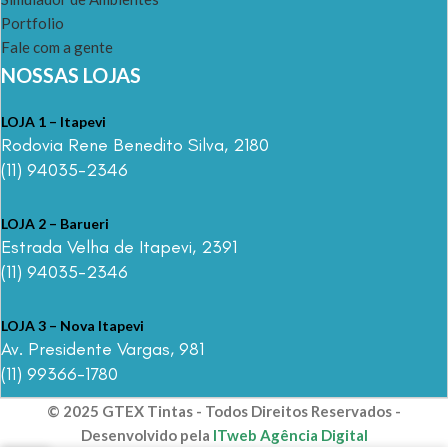
Portfolio
Fale com a gente
NOSSAS LOJAS
LOJA 1 – Itapevi
Rodovia Rene Benedito Silva, 2180
(11) 94035-2346
LOJA 2 – Barueri
Estrada Velha de Itapevi, 2391
(11) 94035-2346
LOJA 3 – Nova Itapevi
Av. Presidente Vargas, 981
(11) 99366-1780
© 2025 GTEX Tintas - Todos Direitos Reservados -
Desenvolvido pela
ITweb Agência Digital