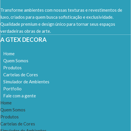
Transforme ambientes com nossas texturas e revestimentos de
luxo, criados para quem busca sofisticação e exclusividade.
Qualidade premium e design único para tornar seus espaços
verdadeiras obras de arte.
A GTEX DECORA
Home
Quem Somos
Produtos
Cartelas de Cores
Simulador de Ambientes
Portfolio
Fale com a gente
Home
Quem Somos
Produtos
Cartelas de Cores
Simulador de Ambientes