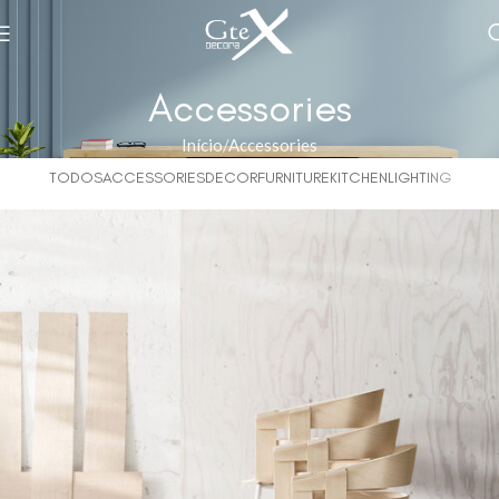
Accessories
Início
Accessories
TODOS
ACCESSORIES
DECOR
FURNITURE
KITCHEN
LIGHTING