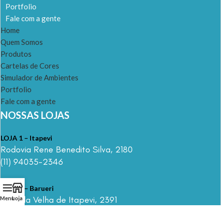
Portfolio
Fale com a gente
Home
Quem Somos
Produtos
Cartelas de Cores
Simulador de Ambientes
Portfolio
Fale com a gente
NOSSAS LOJAS
LOJA 1 – Itapevi
Rodovia Rene Benedito Silva, 2180
(11) 94035-2346
LOJA 2 – Barueri
Estrada Velha de Itapevi, 2391
Menu
Loja
(11) 94035-2346