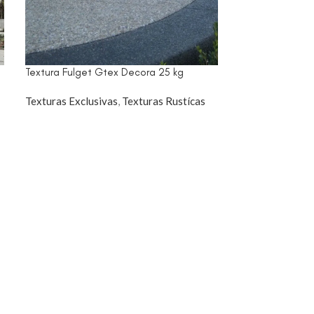
Textura Fulget Gtex Decora 25 kg
Textura Lisa Gt
Texturas Exclusivas
,
Texturas Rustícas
Texturas Exclus