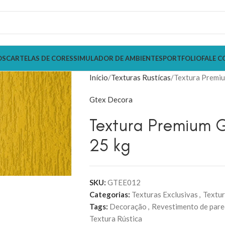
OS
CARTELAS DE CORES
SIMULADOR DE AMBIENTES
PORTFOLIO
FALE C
Início
Texturas Rustícas
Textura Premiu
Gtex Decora
Textura Premium 
25 kg
SKU:
GTEE012
Categorias:
Texturas Exclusivas
,
Textur
Tags:
Decoração
,
Revestimento de par
Textura Rústica