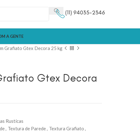
(11) 94035-2346
OM A GENTE
m Grafiato Gtex Decora 25 kg
Grafiato Gtex Decora
as Rustícas
ede
,
Textura de Parede
,
Textura Grafiato
,