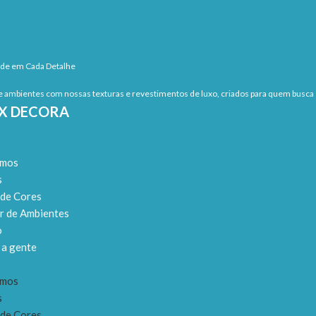
ade em Cada Detalhe
 ambientes com nossas texturas e revestimentos de luxo, criados para quem busca s
EX DECORA
omos
s
 de Cores
r de Ambientes
o
 a gente
omos
s
 de Cores