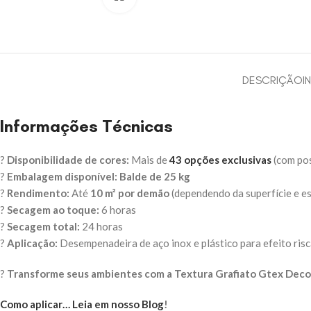
DESCRIÇÃO
I
Informações Técnicas
?
Disponibilidade de cores:
Mais de
43 opções exclusivas
(com pos
?
Embalagem disponível:
Balde de 25 kg
?
Rendimento:
Até
10 m² por demão
(dependendo da superfície e e
?
Secagem ao toque:
6 horas
?
Secagem total:
24 horas
?
Aplicação:
Desempenadeira de aço inox e plástico para efeito ris
?
Transforme seus ambientes com a Textura Grafiato Gtex Deco
Como aplicar… Leia em nosso Blog
!