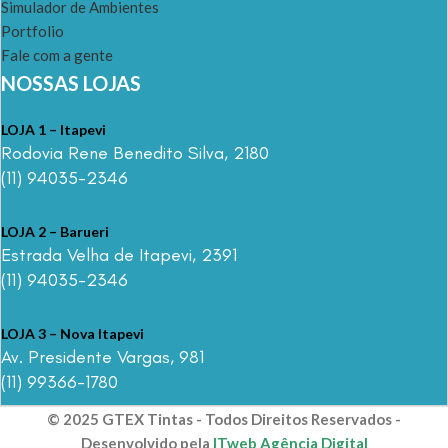
Simulador de Ambientes
Portfolio
Fale com a gente
NOSSAS LOJAS
LOJA 1 – Itapevi
Rodovia Rene Benedito Silva, 2180
(11) 94035-2346
LOJA 2 – Barueri
Estrada Velha de Itapevi, 2391
(11) 94035-2346
LOJA 3 – Nova Itapevi
Av. Presidente Vargas, 981
(11) 99366-1780
© 2025 GTEX Tintas - Todos Direitos Reservados -
Desenvolvido pela
ITweb Agência Digital