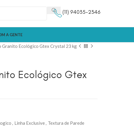
(11) 94035-2346
OM A GENTE
 Granito Ecológico Gtex Crystal 23 kg
nito Ecológico Gtex
logico
,
Linha Exclusive
,
Textura de Parede