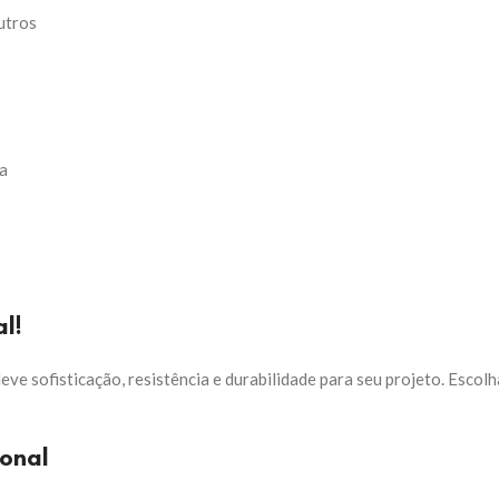
utros
ca
l!
leve sofisticação, resistência e durabilidade para seu projeto. Escol
onal