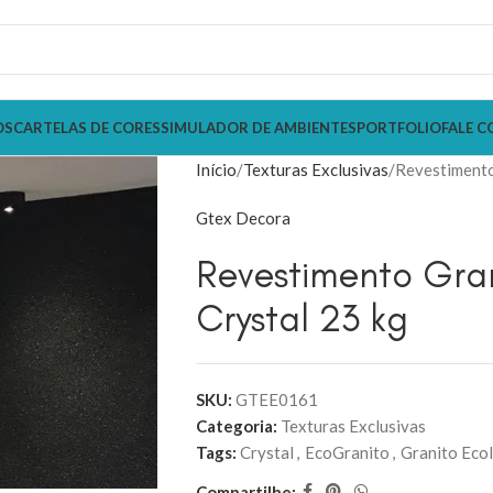
OS
CARTELAS DE CORES
SIMULADOR DE AMBIENTES
PORTFOLIO
FALE C
Início
Texturas Exclusivas
Revestimento
Gtex Decora
Revestimento Gra
Crystal 23 kg
SKU:
GTEE0161
Categoria:
Texturas Exclusivas
Tags:
Crystal
,
EcoGranito
,
Granito Eco
Compartilhe: