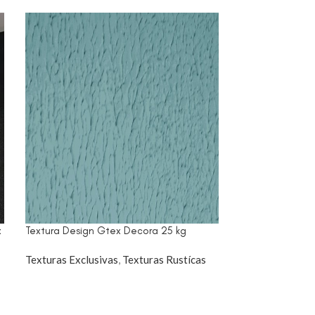
x
Textura Design Gtex Decora 25 kg
Textura Etrusco
Texturas Exclusivas
,
Texturas Rustícas
Texturas Exclus