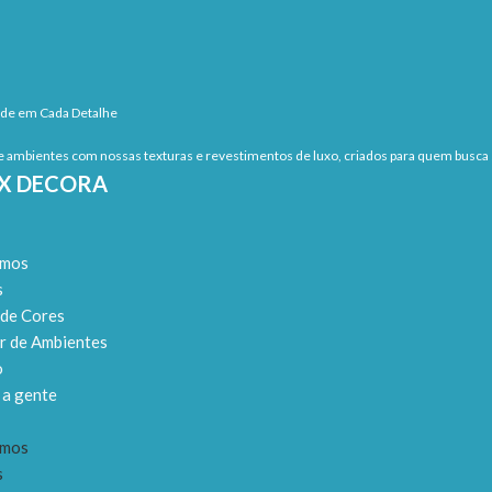
ade em Cada Detalhe
 ambientes com nossas texturas e revestimentos de luxo, criados para quem busca s
EX DECORA
omos
s
 de Cores
r de Ambientes
o
 a gente
omos
s