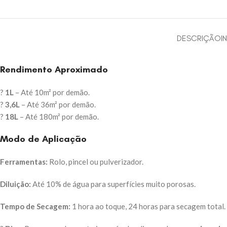
DESCRIÇÃO
I
Rendimento Aproximado
?
1L
– Até 10m² por demão.
?
3,6L
– Até 36m² por demão.
?
18L
– Até 180m² por demão.
Modo de Aplicação
Ferramentas:
Rolo, pincel ou pulverizador.
Diluição:
Até 10% de água para superfícies muito porosas.
Tempo de Secagem:
1 hora ao toque, 24 horas para secagem total.