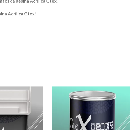
mãos
da
Resina Acrílica Gtex
.
ina Acrílica Gtex
!