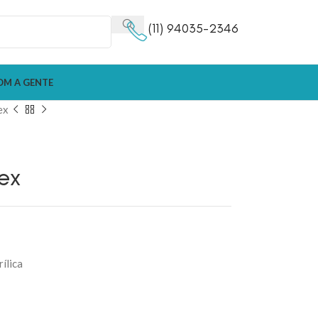
(11) 94035-2346
OM A GENTE
ex
ex
ílica