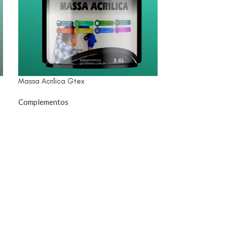
Massa Acrílica Gtex
Massa Nivelado
Complementos
Complementos