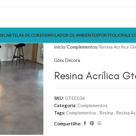
OS
CARTELAS DE CORES
SIMULADOR DE AMBIENTES
PORTFOLIO
FALE C
Início
Complementos
Resina Acrílica Gt
Gtex Decora
Resina Acrílica Gt
SKU:
GTEE036
Categoria:
Complementos
Tags:
Complementos
,
Resina
,
Resina Acr
Compartilhe: