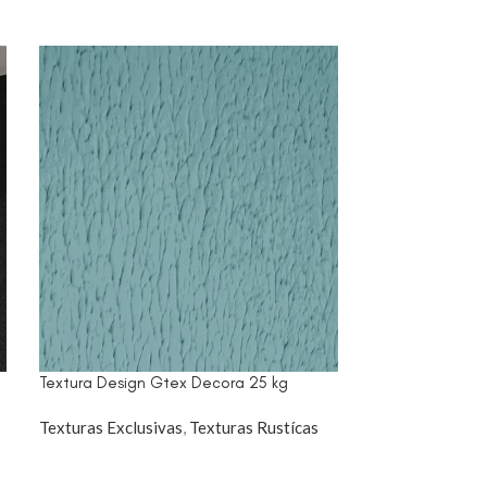
Textura Design Gtex Decora 25 kg
Textura Fulget 
Texturas Exclusivas
,
Texturas Rustícas
Texturas Exclus