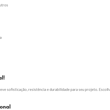
utros
ca
l!
leve sofisticação, resistência e durabilidade para seu projeto. Escol
onal