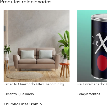
Produtos relacionados
Cimento Queimado Gtex Decora 5 kg
Gel Envelhecedor 
Cimento Queimado
Complementos
Chumbo
Cinza
Crômio