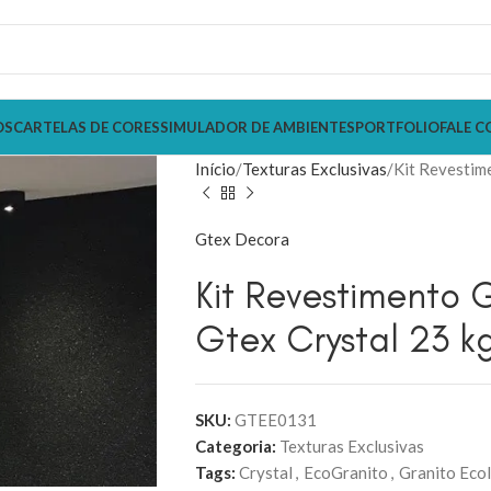
OS
CARTELAS DE CORES
SIMULADOR DE AMBIENTES
PORTFOLIO
FALE C
Início
Texturas Exclusivas
Kit Revestim
Gtex Decora
Kit Revestimento 
Gtex Crystal 23 k
SKU:
GTEE0131
Categoria:
Texturas Exclusivas
Tags:
Crystal
,
EcoGranito
,
Granito Eco