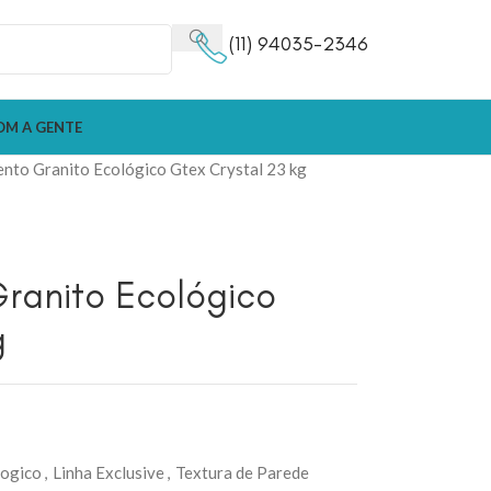
(11) 94035-2346
OM A GENTE
ento Granito Ecológico Gtex Crystal 23 kg
Granito Ecológico
g
logico
,
Linha Exclusive
,
Textura de Parede