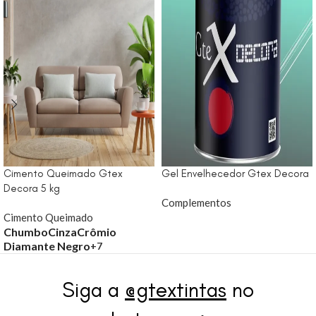
Cimento Queimado Gtex
Gel Envelhecedor Gtex Decora
Decora 5 kg
Complementos
Cimento Queimado
Chumbo
Cinza
Crômio
Diamante Negro
+7
Siga a
@gtextintas
no