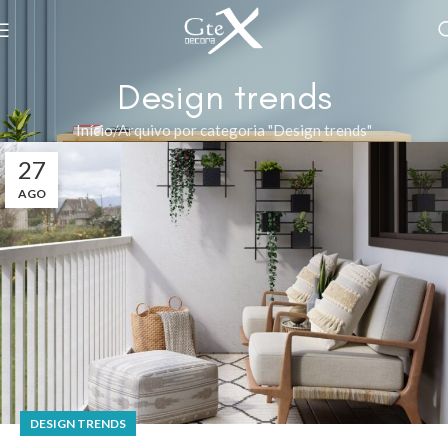
Design trends
Início
Arquivo por categoria "Design trends"
27
AGO
DESIGN TRENDS