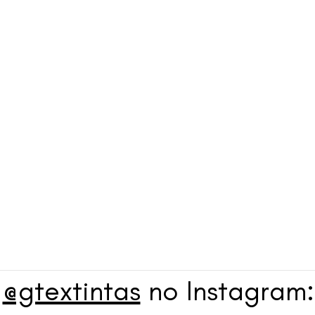
a
@gtextintas
no Instagram: