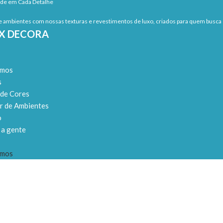
ade em Cada Detalhe
 ambientes com nossas texturas e revestimentos de luxo, criados para quem busca s
EX DECORA
omos
s
 de Cores
r de Ambientes
o
 a gente
omos
s
 de Cores
r de Ambientes
o
 a gente