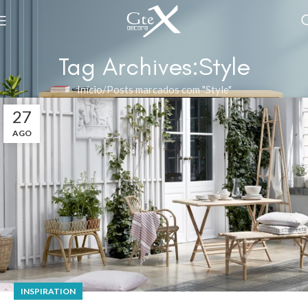
Tag Archives:Style
Início
Posts marcados com "Style"
27
AGO
INSPIRATION